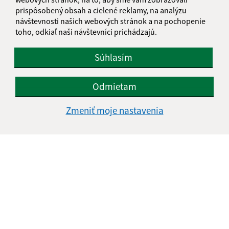
prispôsobený obsah a cielené reklamy, na analýzu
návštevnosti našich webových stránok a na pochopenie
Text vašej správy (povinné)
toho, odkiaľ naši návštevníci prichádzajú.
Súhlasím
Odmietam
Oboznámil som sa so
spracúvaním osobných
Zmeniť moje nastavenia
údajov
Google reCaptcha Response
Odoslať správu
Úradné hodiny:
Deň
Čas doobeda
Čas poobede
Pondelok:
07:30 - 12:00
13:00 - 15:30