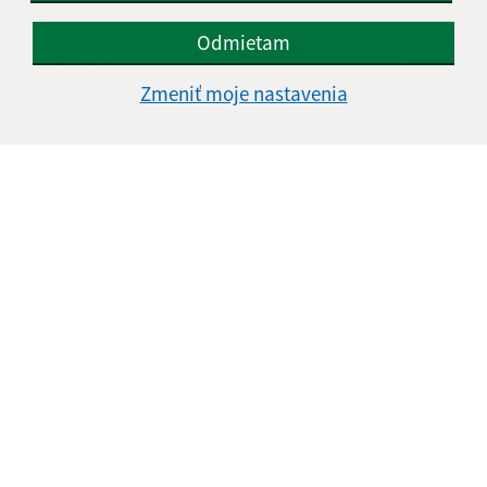
Odmietam
Oboznámil som sa so
spracúvaním osobných
údajov
Zmeniť moje nastavenia
Google reCaptcha Response
Odoslať správu
Úradné hodiny:
Deň
Čas doobeda
Čas poobede
Pondelok:
07:30 - 12:00
13:00 - 15:30
Utorok:
07:30 - 12:00
13:00 - 15:30
Streda:
07:30 - 12:00
13:00 - 15:30
Štvrtok:
07:30 - 12:00
13:00 - 15:30
Piatok:
07:30 - 12:00
Obedňajšia prestávka:
12:00 - 13:00