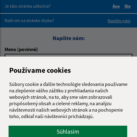
Je táto stránka užitočná?
Áno
Nie
Boli tieto 
Boli 
Našli ste na stránke chybu?
Napíšte nám
Napíšte nám:
Meno (povinné)
Používame cookies
E-mailová adresa (povinné)
Súbory cookie a ďalšie technológie sledovania používame
na zlepšenie vášho zážitku z prehliadania našich
webových stránok, na to, aby sme vám zobrazovali
Text vašej správy (povinné)
prispôsobený obsah a cielené reklamy, na analýzu
návštevnosti našich webových stránok a na pochopenie
toho, odkiaľ naši návštevníci prichádzajú.
Súhlasím