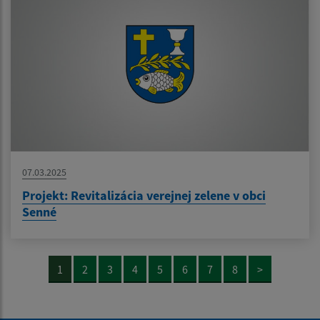
07.03.2025
Projekt: Revitalizácia verejnej zelene v obci
Senné
1
2
3
4
5
6
7
8
>