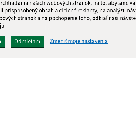
 prehliadania našich webových stránok, na to, aby sme v
li prispôsobený obsah a cielené reklamy, na analýzu náv
bových stránok a na pochopenie toho, odkiaľ naši návšte
jú.
Google reCaptcha Response
Odoslať
ch
správu
Zmeniť moje nastavenia
m
Odmietam