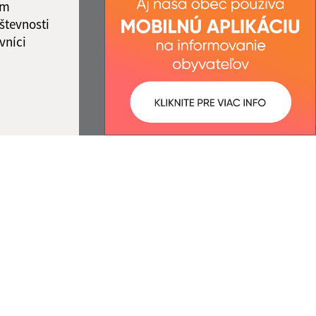
ám
števnosti
vníci