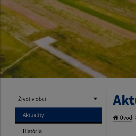
Akt
Život v obci
Aktuality
Úvod
História