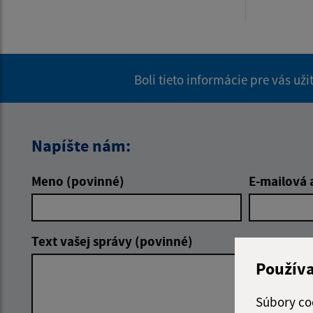
Boli tieto informácie pre vás už
Napíšte nám:
Meno (povinné)
E-mailová 
Text vašej správy (povinné)
Použív
Súbory co