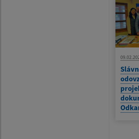
09.02.20
Slávn
odov
proje
doku
Odkan