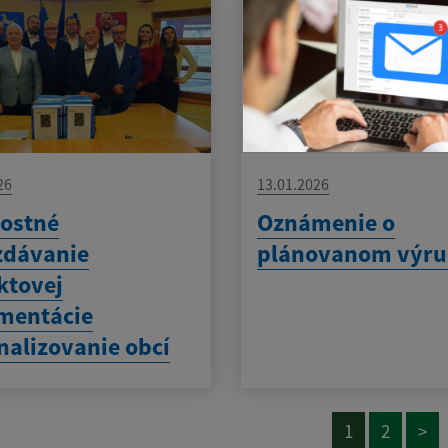
26
13.01.2026
ostné
Oznámenie o
zdávanie
plánovanom výru
ktovej
mentácie
alizovanie obcí
1
2
>