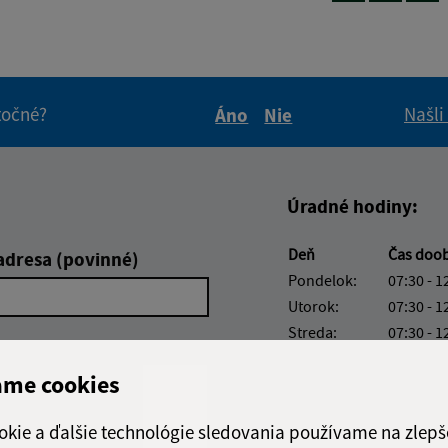
itočné?
Našli
Áno
Nie
Boli tieto informácie pre 
Boli tieto informáci
Úradné hodiny:
Deň
Čas doo
adresa (povinné)
Pondelok:
07:30 - 1
Utorok:
07:30 - 1
Streda:
07:30 - 1
Štvrtok:
07:30 - 1
ame cookies
Piatok:
07:30 - 1
Obedňajšia prestáv
okie a ďalšie technológie sledovania používame na zlepš