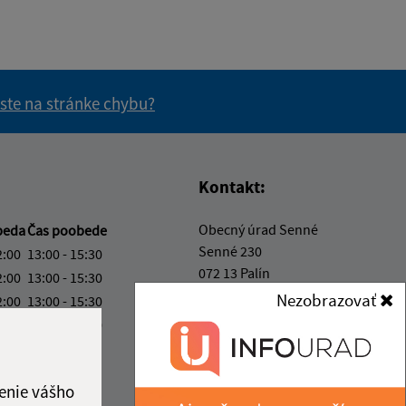
 ste na stránke chybu?
vás užitočné?
e pre vás užitočné?
Kontakt:
Obecný úrad Senné
beda
Čas poobede
Senné 230
2:00
13:00 - 15:30
072 13 Palín
2:00
13:00 - 15:30
Nezobrazovať
2:00
13:00 - 15:30
info@obecsenne.sk
2:00
13:00 - 15:30
+421 12 345 67 89
2:00
IČO: 00325767
ka:
12:00 - 13:00
enie vášho