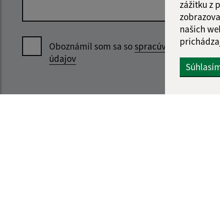
zážitku z
zobrazova
našich we
prichádza
Oboznámil som sa so
spracúvaním osobný
údajov
Súhlasí