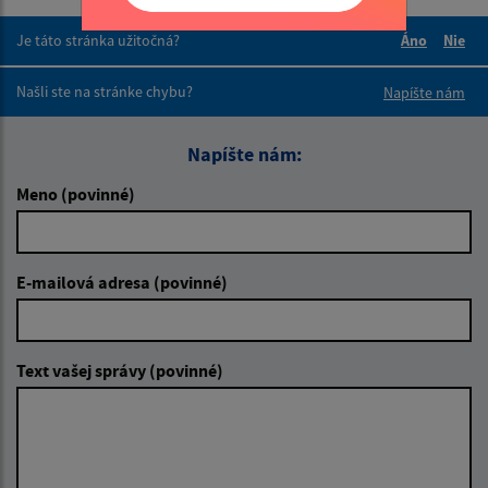
Je táto stránka užitočná?
Áno
Nie
Boli tieto 
Boli 
Našli ste na stránke chybu?
Napíšte nám
Napíšte nám:
Meno (povinné)
E-mailová adresa (povinné)
Text vašej správy (povinné)