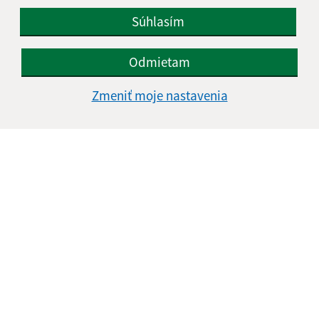
Súhlasím
Odmietam
Zmeniť moje nastavenia
Informácie o stránke:
Vyhlásenie o prístupnosti
Autorské práva
Ochrana osobných údajov
Navigácia:
Vytlačiť aktuálnu stránku
Mapa stránok
Cookies
Rýchle odkazy: