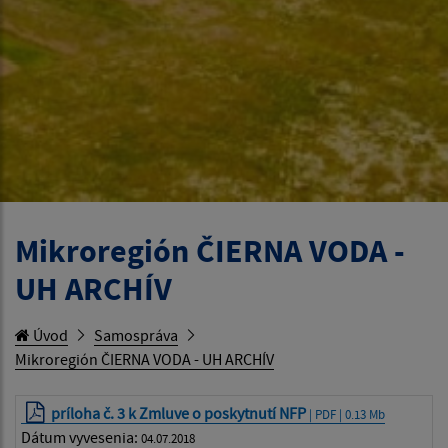
Mikroregión ČIERNA VODA -
UH ARCHÍV
Úvod
Samospráva
Mikroregión ČIERNA VODA - UH ARCHÍV
príloha č. 3 k Zmluve o poskytnutí NFP
| PDF | 0.13 Mb
Dátum vyvesenia:
04.07.2018