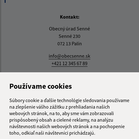
Kontakt:
Obecný úrad Senné
Senné 230
072 13 Palín
info@obecsenne.sk
+421 12 345 67 89
IČO: 00325767
Používame cookies
Súbory cookie a ďalšie technológie sledovania používame
na zlepšenie vášho zážitku z prehliadania našich
webových stránok, na to, aby sme vám zobrazovali
prispôsobený obsah a cielené reklamy, na analýzu
návštevnosti našich webových stránok a na pochopenie
toho, odkiaľ naši návštevníci prichádzajú.