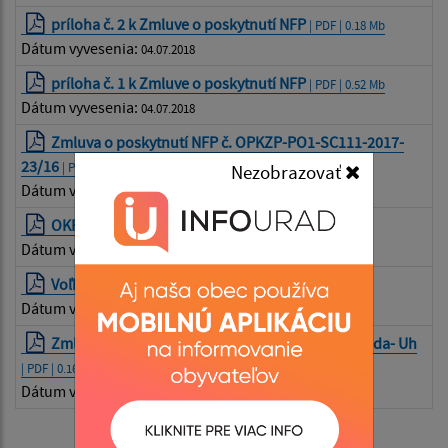
príloha č. 2 k Zmluve o poskytnutí NFP
| PDF | 0.18 Mb
Dátum vyvesenia:
04.07.2018
príloha č. 1 k Zmluve o poskytnutí NFP
| PDF | 0.52 Mb
Dátum vyvesenia:
04.07.2018
Zmluva o poskytnutí NFP č. OPKZP-PO1-SC111-2017-
23/16
| PDF | 0.19 Mb
Nezobrazovať
Dátum vyvesenia:
04.07.2018
OKPŽP Čierna Voda - Uh
| PDF | 0.11 Mb
Dátum vyvesenia:
08.02.2019
Voľba hlavného kontrolóra
| PDF | 0.08 Mb
Dátum vyvesenia:
19.04.2021
Zmluva o bežnom účte Združenie obcí Čierna voda- Uh
| PDF | 0.16 Mb
Dátum vyvesenia:
30.07.2021