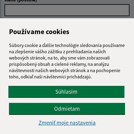
E-mailová adresa (povinné)
Používame cookies
Súbory cookie a ďalšie technológie sledovania používame
Text vašej správy (povinné)
na zlepšenie vášho zážitku z prehliadania našich
webových stránok, na to, aby sme vám zobrazovali
prispôsobený obsah a cielené reklamy, na analýzu
návštevnosti našich webových stránok a na pochopenie
toho, odkiaľ naši návštevníci prichádzajú.
Súhlasím
Oboznámil som sa so
spracúvaním osobných
údajov
Odmietam
Google reCaptcha Response
Odoslať správu
Zmeniť moje nastavenia