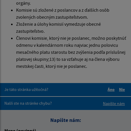
orgány.
Komisie sú zložené z poslancov a z ďalších osôb
zvolených obecným zastupiteľstvom.
Zloženie a úlohy komisií vymedzuje obecné
zastupiteľstvo.
Členovi komisie, ktorý nie je poslanec, možno poskytnúť
odmenu v kalendárnom roku najviac jednu polovicu
mesačného platu starostu bez zvýšenia podľa príslušnej
platovej skupiny;13) to sa vzťahuje aj na člena výboru
mestskej časti, ktorý nie je poslanec.
Je táto stránka užitočná?
Áno
Nie
Boli tieto 
Boli 
Našli ste na stránke chybu?
Napíšte nám
Napíšte nám:
Meno (povinné)