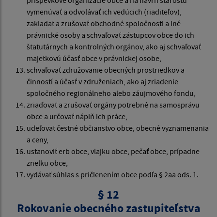
príspevkové organizácie obce a na návrh starostu
vymenúvať a odvolávať ich vedúcich (riaditeľov),
zakladať a zrušovať obchodné spoločnosti a iné
právnické osoby a schvaľovať zástupcov obce do ich
štatutárnych a kontrolných orgánov, ako aj schvaľovať
majetkovú účasť obce v právnickej osobe,
schvaľovať združovanie obecných prostriedkov a
činností a účasť v združeniach, ako aj zriadenie
spoločného regionálneho alebo záujmového fondu,
zriaďovať a zrušovať orgány potrebné na samosprávu
obce a určovať náplň ich práce,
udeľovať čestné občianstvo obce, obecné vyznamenania
a ceny,
ustanoviť erb obce, vlajku obce, pečať obce, prípadne
znelku obce,
vydávať súhlas s pričlenením obce podľa § 2aa ods. 1.
§ 12
Rokovanie obecného zastupiteľstva