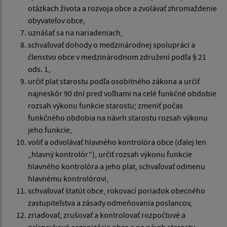
otázkach života a rozvoja obce a zvolávať zhromaždenie
obyvateľov obce,
uznášať sa na nariadeniach,
schvaľovať dohody o medzinárodnej spolupráci a
členstvo obce v medzinárodnom združení podľa § 21
ods. 1,
určiť plat starostu podľa osobitného zákona a určiť
najneskôr 90 dní pred voľbami na celé funkčné obdobie
rozsah výkonu funkcie starostu; zmeniť počas
funkčného obdobia na návrh starostu rozsah výkonu
jeho funkcie,
voliť a odvolávať hlavného kontrolóra obce (ďalej len
„hlavný kontrolór“), určiť rozsah výkonu funkcie
hlavného kontrolóra a jeho plat, schvaľovať odmenu
hlavnému kontrolórovi,
schvaľovať štatút obce, rokovací poriadok obecného
zastupiteľstva a zásady odmeňovania poslancov,
zriaďovať, zrušovať a kontrolovať rozpočtové a