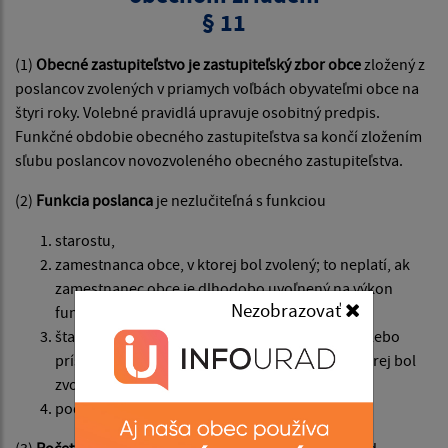
§ 11
(1)
Obecné zastupiteľstvo je zastupiteľský zbor obce
zložený z
poslancov zvolených v priamych voľbách obyvateľmi obce na
štyri roky. Volebné pravidlá upravuje osobitný predpis.
Funkčné obdobie obecného zastupiteľstva sa končí zložením
sľubu poslancov novozvoleného obecného zastupiteľstva.
(2)
Funkcia poslanca
je nezlučiteľná s funkciou
starostu,
zamestnanca obce, v ktorej bol zvolený; to neplatí, ak
zamestnanec obce je dlhodobo uvoľnený na výkon
Nezobrazovať
funkcie poslanca,
štatutárneho orgánu rozpočtovej organizácie alebo
príspevkovej organizácie zriadenej obcou, v ktorej bol
zvolený,
podľa osobitného zákona.