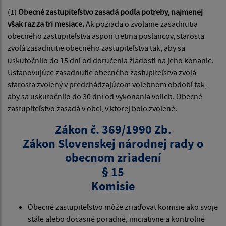
(1)
Obecné zastupiteľstvo zasadá podľa potreby, najmenej
však raz za tri mesiace.
Ak požiada o zvolanie zasadnutia
obecného zastupiteľstva aspoň tretina poslancov, starosta
zvolá zasadnutie obecného zastupiteľstva tak, aby sa
uskutočnilo do 15 dní od doručenia žiadosti na jeho konanie.
Ustanovujúce zasadnutie obecného zastupiteľstva zvolá
starosta zvolený v predchádzajúcom volebnom období tak,
aby sa uskutočnilo do 30 dní od vykonania volieb. Obecné
zastupiteľstvo zasadá v obci, v ktorej bolo zvolené.
Zákon č. 369/1990 Zb.
Zákon Slovenskej národnej rady o
obecnom zriadení
§ 15
Komisie
Obecné zastupiteľstvo môže zriaďovať komisie ako svoje
stále alebo dočasné poradné, iniciatívne a kontrolné