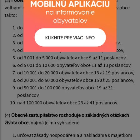
(3)
Počet poslancov
na celé volebné obdobie určí pred
voľbami obecné zastupiteľstvo podľa počtu obyvateľov obce
takto:
do 40 obyvateľov obce 3 poslanci,
od 41 do 500 obyvateľov obce 3 až 5 poslancov,
od 501 do 1 000 obyvateľov obce 5 až 7 poslancov,
od 1 001 do 3 000 obyvateľov obce 7 až 9 poslancov,
od 3 001 do 5 000 obyvateľov obce 9 až 11 poslancov,
od 5 001 do 10 000 obyvateľov obce 11 až 13 poslancov,
od 10 001 do 20 000 obyvateľov obce 13 až 19 poslancov,
od 20 001 do 50 000 obyvateľov obce 15 až 25 poslancov,
od 50 001 do 100 000 obyvateľov obce 19 až 31
poslancov,
nad 100 000 obyvateľov obce 23 až 41 poslancov.
(4)
Obecné zastupiteľstvo rozhoduje o základných otázkach
života obce
, najmä je mu vyhradené
určovať zásady hospodárenia a nakladania s majetkom