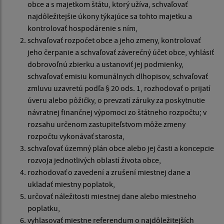
obce a s majetkom štátu, ktorý užíva, schvaľovať
najdôležitejšie úkony týkajúce sa tohto majetku a
kontrolovať hospodárenie s ním,
schvaľovať rozpočet obce a jeho zmeny, kontrolovať
jeho čerpanie a schvaľovať záverečný účet obce, vyhlásiť
dobrovoľnú zbierku a ustanoviť jej podmienky,
schvaľovať emisiu komunálnych dlhopisov, schvaľovať
zmluvu uzavretú podľa § 20 ods. 1, rozhodovať o prijatí
úveru alebo pôžičky, o prevzatí záruky za poskytnutie
návratnej finančnej výpomoci zo štátneho rozpočtu; v
rozsahu určenom zastupiteľstvom môže zmeny
rozpočtu vykonávať starosta,
schvaľovať územný plán obce alebo jej časti a koncepcie
rozvoja jednotlivých oblastí života obce,
rozhodovať o zavedení a zrušení miestnej dane a
ukladať miestny poplatok,
určovať náležitosti miestnej dane alebo miestneho
poplatku,
vyhlasovať miestne referendum o najdôležitejších