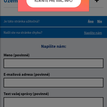
Územný plán 2016
Je táto stránka užitočná?
Áno
Nie
Boli tieto 
Boli 
Našli ste na stránke chybu?
Napíšte nám
Napíšte nám:
Meno (povinné)
E-mailová adresa (povinné)
Text vašej správy (povinné)