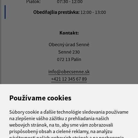
Piatok:
07:30 - 12:00
Obedňajšia prestávka:
12:00 - 13:00
Kontakt:
Obecný úrad Senné
Senné 230
072 13 Palín
info@obecsenne.sk
+421 12 345 67 89
IČO: 00325767
Používame cookies
Súbory cookie a ďalšie technológie sledovania používame
na zlepšenie vášho zážitku z prehliadania našich
webových stránok, na to, aby sme vám zobrazovali
prispôsobený obsah a cielené reklamy, na analýzu
návštevnosti našich webových stránok a na pochopenie