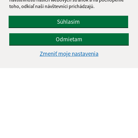
toho, odkiaľ naši návštevníci prichádzajú.
Súhlasím
Odmietam
Zmeniť moje nastavenia
Informácie o stránke:
Vyhlásenie o prístupnosti
Autorské práva
Ochrana osobných údajov
Navigácia:
Vytlačiť aktuálnu stránku
Mapa stránok
Cookies