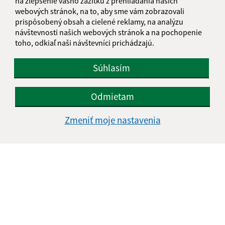
na zlepšenie vášho zážitku z prehliadania našich
webových stránok, na to, aby sme vám zobrazovali
prispôsobený obsah a cielené reklamy, na analýzu
návštevnosti našich webových stránok a na pochopenie
Text vašej správy (povinné)
toho, odkiaľ naši návštevníci prichádzajú.
Súhlasím
Odmietam
Zmeniť moje nastavenia
Oboznámil som sa so
spracúvaním osobných
údajov
Google reCaptcha Response
Odoslať správu
Úradné hodiny: