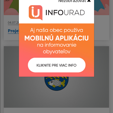
Nezobrazovať
04.07.2026
Projekt: Výsadba zelene v obci Senné