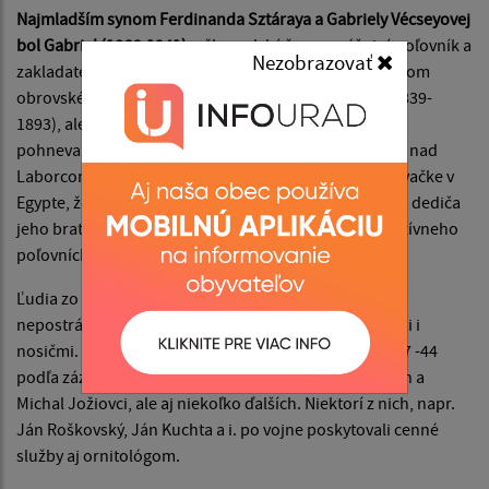
Najmladším synom Ferdinanda Sztáraya a Gabriely Vécseyovej
bol Gabriel (1866-1941),
užhorodský župan, vášnivý poľovník a
Nezobrazovať
zakladateľ senianskej zbierky trofejí. Mal sa stať dedičom
obrovského majetku bezdetného Antona Sztáraya (1839-
1893), ale práve kvôli senianskej poľovačke si natoľko
pohneval bohatého strýka (pra jarný lov slúk v Trnave nad
Laborcom a v Sennom ho nechal samotného na poľovačke v
Egypte, že ten zmenil závet a namiesto Gábora určil za dediča
jeho bratranca Alexandra. On založil v Sennom exkluzívneho
poľovnícky spolok v období medzi svetovými vojnami.
Ľudia zo Senného boli v čase panských poľovačiek
nepostrádateľnými pozorovateľmi lovcov, ich člnkármi i
nosičmi. Medzi posledných z nich patrili v rokoch 1927 -44
podľa záznamov kaštieľneho denníka Juraj, Jozef, Jan a
Michal Jožiovci, ale aj niekoľko ďalších. Niektorí z nich, napr.
Ján Roškovský, Ján Kuchta a i. po vojne poskytovali cenné
služby aj ornitológom.