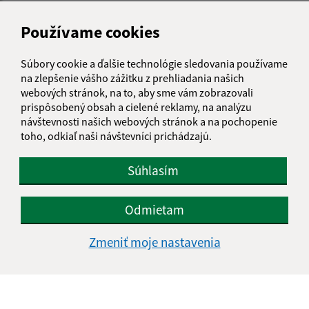
Kontakt:
Používame cookies
Obecný úrad Senné
Senné 230
Súbory cookie a ďalšie technológie sledovania používame
072 13 Palín
na zlepšenie vášho zážitku z prehliadania našich
webových stránok, na to, aby sme vám zobrazovali
info@obecsenne.sk
prispôsobený obsah a cielené reklamy, na analýzu
+421 12 345 67 89
návštevnosti našich webových stránok a na pochopenie
toho, odkiaľ naši návštevníci prichádzajú.
IČO: 00325767
Súhlasím
Odmietam
Zmeniť moje nastavenia