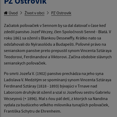
PZ Ostrovik
Úvod
Život v obci
PZ Ostrovik
Začiatok poľovačiek v Sennom by sa dal datovať v čase keď
zdedil panstvo Jozef Véczey, člen Spoločnosti Senné - Blatá. V
roku 1861 sa oženil s Blankou Dessewffy. Krátko nato sa
odsťahovali do Nyírasolódu a Budapešti. Poľovné právo na
senianskom panstve preto prepustil synom Vincenta Sztáraya
Teodorovi, Ferdinandovi a Viktorovi. Začína obdobie slávnych
senianskych poľovačiek.
Po smrti Jozefa V. (1902) panstvo prechádza na jeho syna
Ladislava V. Medzitým se spomínaný synom Vincenta Sztáraya
Ferdinand Sztáray (1818 - 1893) bývajúci v Trnave nad
Laborcom druhýkrát oženil a vzal si Jozefovu sestru Gabrielu
Vécseyovú (+ 1896). Mal s ňou päť detí, z ktorých sa Nandina
vydala za budúceho veľkého milovníka tunajších poľovačiek,
Františka Schytru de Ehrenheim.