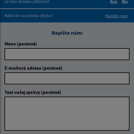
Je táto stránka užitočná?
Áno
Nie
Boli tieto 
Boli 
Našli ste na stránke chybu?
Napíšte nám
Napíšte nám:
Meno (povinné)
E-mailová adresa (povinné)
Text vašej správy (povinné)