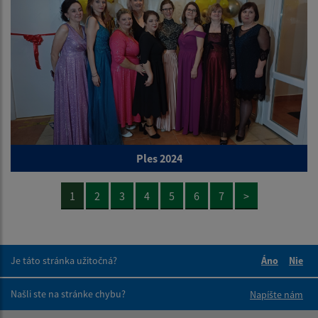
Ples 2024
1
2
3
4
5
6
7
>
Je táto stránka užitočná?
Áno
Nie
Boli tieto 
Boli 
Našli ste na stránke chybu?
Napíšte nám