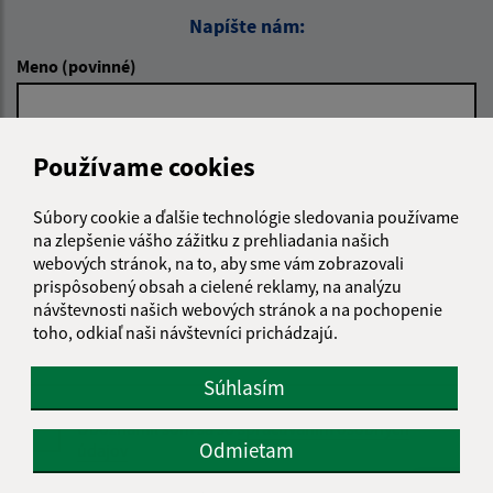
Napíšte nám:
Meno (povinné)
E-mailová adresa (povinné)
Používame cookies
Súbory cookie a ďalšie technológie sledovania používame
na zlepšenie vášho zážitku z prehliadania našich
Text vašej správy (povinné)
webových stránok, na to, aby sme vám zobrazovali
prispôsobený obsah a cielené reklamy, na analýzu
návštevnosti našich webových stránok a na pochopenie
toho, odkiaľ naši návštevníci prichádzajú.
Súhlasím
Oboznámil som sa so
spracúvaním osobných
Odmietam
údajov