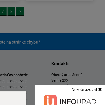
7
8
>
 ste na stránke chybu?
vás užitočné?
e pre vás užitočné?
Kontakt:
Obecný úrad Senné
beda
Čas poobede
Senné 230
2:00
13:00 - 15:30
072 13 Palín
2:00
13:00 - 15:30
Nezobrazovať
2:00
13:00 - 15:30
info@obecsenne.sk
2:00
13:00 - 15:30
+421 12 345 67 89