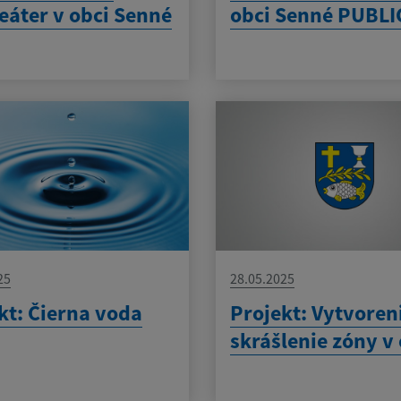
eáter v obci Senné
obci Senné PUBLI
25
28.05.2025
kt: Čierna voda
Projekt: Vytvoren
skrášlenie zóny v 