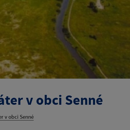
áter v obci Senné
er v obci Senné