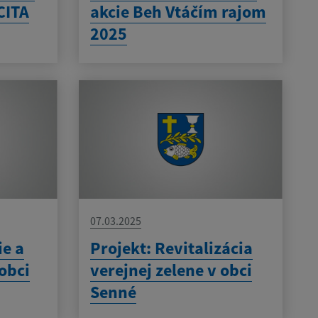
CITA
akcie Beh Vtáčím rajom
2025
07.03.2025
ie a
Projekt: Revitalizácia
obci
verejnej zelene v obci
Senné