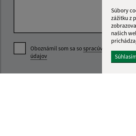
Súbory co
zážitku z
zobrazova
našich we
prichádza
Oboznámil som sa so
spracúvaním osobný
údajov
Súhlasí