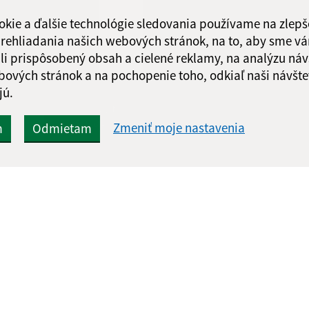
Piatok:
07:30 - 1
okie a ďalšie technológie sledovania používame na zlepš
Obedňajšia prestáv
 prehliadania našich webových stránok, na to, aby sme v
li prispôsobený obsah a cielené reklamy, na analýzu náv
bových stránok a na pochopenie toho, odkiaľ naši návšte
jú.
Google reCaptcha Response
Odoslať
ch
správu
Zmeniť moje nastavenia
m
Odmietam