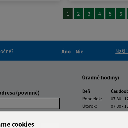
1
2
3
4
5
6
itočné?
Našli
Áno
Nie
Boli tieto informácie pre 
Boli tieto informáci
Úradné hodiny:
Deň
Čas doo
adresa (povinné)
Pondelok:
07:30 - 1
Utorok:
07:30 - 1
Streda:
07:30 - 1
Štvrtok:
07:30 - 1
ame cookies