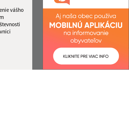
2:00
IČO: 00325767
enie vášho
ka:
12:00 - 13:00
ám
števnosti
vníci