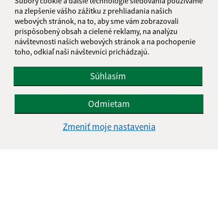
Súbory cookie a ďalšie technológie sledovania používame
na zlepšenie vášho zážitku z prehliadania našich
webových stránok, na to, aby sme vám zobrazovali
ÚRADNÉ HODINY
prispôsobený obsah a cielené reklamy, na analýzu
návštevnosti našich webových stránok a na pochopenie
Deň
Čas doobeda
Čas poobede
toho, odkiaľ naši návštevníci prichádzajú.
Pondelok:
07:30 - 12:00
13:00 - 15:30
Utorok:
07:30 - 12:00
13:00 - 15:30
Súhlasím
Streda:
07:30 - 12:00
13:00 - 15:30
Štvrtok:
07:30 - 12:00
13:00 - 15:30
Odmietam
Piatok:
07:30 - 12:00
Zmeniť moje nastavenia
Obedňajšia prestávka:
12:00 - 13:00
KALENDÁR