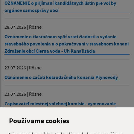
OZNÁMENIE o prijímaní kandidátnych listín pre voľ by
orgánov samosprávy obcí
28.07.2026 | Rôzne
Oznámenie o čiastočnom späť vzatí žiadosti o vydanie
stavebného povolenia a o pokračovaní v stavebnom konaní
Združenie obcí Čierna voda - Uh Kanalizácia
23.07.2026 | Rôzne
Oznámenie o začatí kolaudačného konania Plynovody
23.07.2026 | Rôzne
Zapisovateľ miestnej volebnej komisie - vymenovanie
Zobraziť ďalšie oznamy
Používame cookies