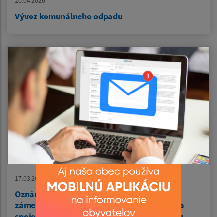
20.04.2026
Vývoz komunálneho odpadu
Nezobrazovať
17.03.2026
Oznámenie o začatí konania o stavebnom
zámere a upustení od ústneho pojednávania
spojeného s miestnou obhliadkou - verejnou