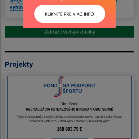
vyhláškou
Zobraziť všetky aktuality
Projekty