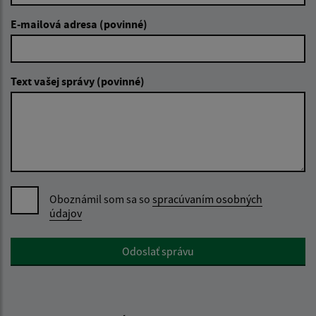
E-mailová adresa (povinné)
Text vašej správy (povinné)
Oboznámil som sa so
spracúvaním osobných
údajov
Google reCaptcha Response
Odoslať správu