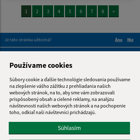
1
2
3
4
5
6
7
8
>
Je táto stránka užitočná?
Áno
Nie
Boli tieto 
Boli 
Našli ste na stránke chybu?
Napíšte nám
Používame cookies
Napíšte nám:
Súbory cookie a ďalšie technológie sledovania používame
Meno (povinné)
na zlepšenie vášho zážitku z prehliadania našich
webových stránok, na to, aby sme vám zobrazovali
prispôsobený obsah a cielené reklamy, na analýzu
návštevnosti našich webových stránok a na pochopenie
E-mailová adresa (povinné)
toho, odkiaľ naši návštevníci prichádzajú.
Súhlasím
Text vašej správy (povinné)