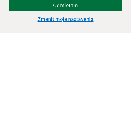
Odmietam
Zmeniť moje nastavenia
Oboznámil som sa so
spracúvaním osobných
údajov
Google reCaptcha Response
Odoslať správu
Úradné hodiny:
Deň
Čas doobeda
Čas poobede
Pondelok:
07:30 - 12:00
13:00 - 15:30
Utorok:
07:30 - 12:00
13:00 - 15:30
Streda:
07:30 - 12:00
13:00 - 15:30