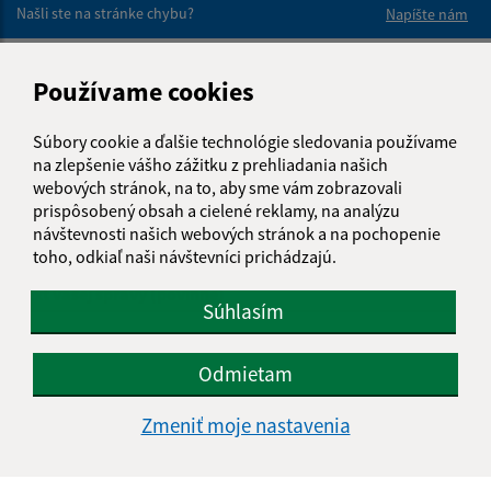
Našli ste na stránke chybu?
Napíšte nám
Napíšte nám:
Používame cookies
Meno (povinné)
Súbory cookie a ďalšie technológie sledovania používame
na zlepšenie vášho zážitku z prehliadania našich
webových stránok, na to, aby sme vám zobrazovali
E-mailová adresa (povinné)
prispôsobený obsah a cielené reklamy, na analýzu
návštevnosti našich webových stránok a na pochopenie
toho, odkiaľ naši návštevníci prichádzajú.
Text vašej správy (povinné)
Súhlasím
Odmietam
Zmeniť moje nastavenia
Oboznámil som sa so
spracúvaním osobných