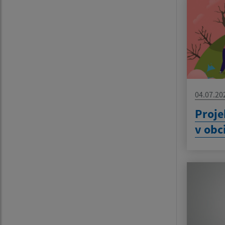
04.07.20
Proje
v obc