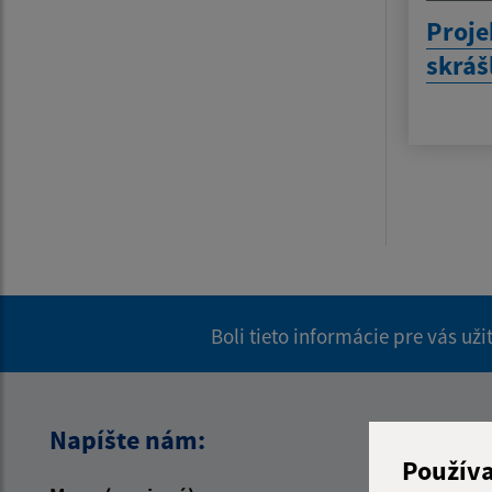
Proje
skráš
Boli tieto informácie pre vás už
Napíšte nám:
Použív