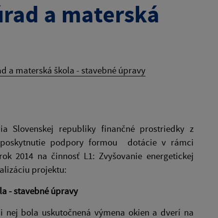
úrad a materská
ad a materská škola - stavebné úpravy
a Slovenskej republiky finančné prostriedky z
o poskytnutie podpory formou dotácie v rámci
rok 2014 na činnosť L1: Zvyšovanie energetickej
alizáciu projektu:
a - stavebné úpravy
ci nej bola uskutočnená výmena okien a dverí na