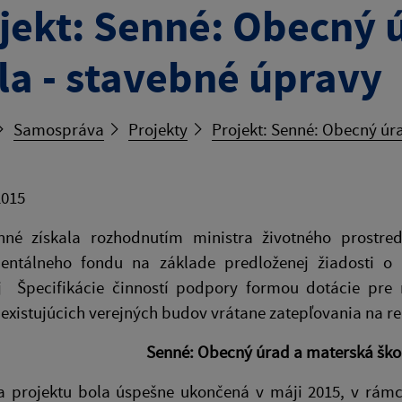
jekt: Senné: Obecný 
la - stavebné úpravy
Samospráva
Projekty
Projekt: Senné: Obecný úr
2015
né získala rozhodnutím ministra životného prostredi
entálneho fondu na základe predloženej žiadosti 
ej Špecifikácie činností podpory formou dotácie pre 
 existujúcich verejných budov vrátane zatepľovania na re
Senné: Obecný úrad a materská škol
ia projektu bola úspešne ukončená v máji 2015, v rám