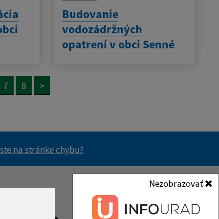
ácia
Budovanie
obci
vodozádržných
opatrení v obci Senné
7
8
>
 ste na stránke chybu?
vás užitočné?
e pre vás užitočné?
Nezobrazovať
Kontakt:
Obecný úrad Senné
beda
Čas poobede