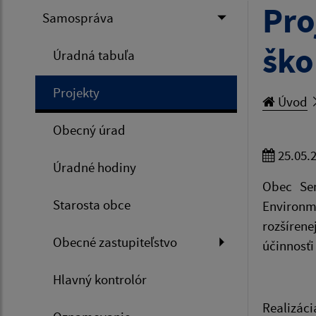
Pro
Samospráva
ško
Úradná tabuľa
Projekty
Úvod
Obecný úrad
25.05.
Úradné hodiny
Obec Sen
Starosta obce
Environm
rozšíren
Obecné zastupiteľstvo
účinnosťi
Hlavný kontrolór
Realizác