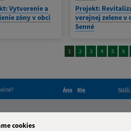
kt: Vytvorenie a
Projekt: Revitaliz
lenie zóny v obci
verejnej zelene v 
Senné
1
2
3
4
5
6
itočné?
Našli
Áno
Nie
Boli tieto informácie pre 
Boli tieto informáci
Úradné hodiny:
ame cookies
Deň
Čas doo