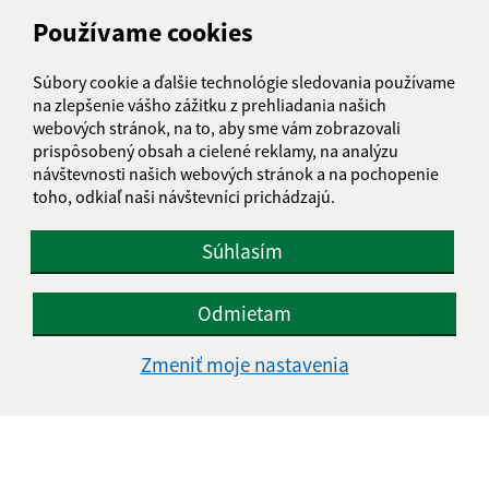
Používame cookies
Meno (povinné)
Súbory cookie a ďalšie technológie sledovania používame
na zlepšenie vášho zážitku z prehliadania našich
E-mailová adresa (povinné)
webových stránok, na to, aby sme vám zobrazovali
prispôsobený obsah a cielené reklamy, na analýzu
návštevnosti našich webových stránok a na pochopenie
toho, odkiaľ naši návštevníci prichádzajú.
Text vašej správy (povinné)
Súhlasím
Odmietam
Zmeniť moje nastavenia
Oboznámil som sa so
spracúvaním osobných
údajov
Google reCaptcha Response
Odoslať správu