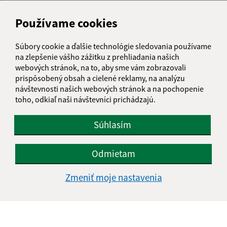
Napíšte nám:
Používame cookies
Meno (povinné)
Súbory cookie a ďalšie technológie sledovania používame
na zlepšenie vášho zážitku z prehliadania našich
webových stránok, na to, aby sme vám zobrazovali
E-mailová adresa (povinné)
prispôsobený obsah a cielené reklamy, na analýzu
návštevnosti našich webových stránok a na pochopenie
toho, odkiaľ naši návštevníci prichádzajú.
Text vašej správy (povinné)
Súhlasím
Odmietam
Zmeniť moje nastavenia
Oboznámil som sa so
spracúvaním osobných
údajov