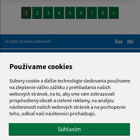
1
2
3
4
5
6
7
8
>
Je táto stránka užitočná?
Áno
Nie
Boli tieto 
Boli 
Našli ste na stránke chybu?
Napíšte nám
Používame cookies
Napíšte nám:
Súbory cookie a ďalšie technológie sledovania používame
Meno (povinné)
na zlepšenie vášho zážitku z prehliadania našich
webových stránok, na to, aby sme vám zobrazovali
prispôsobený obsah a cielené reklamy, na analýzu
návštevnosti našich webových stránok a na pochopenie
E-mailová adresa (povinné)
toho, odkiaľ naši návštevníci prichádzajú.
Súhlasím
Text vašej správy (povinné)