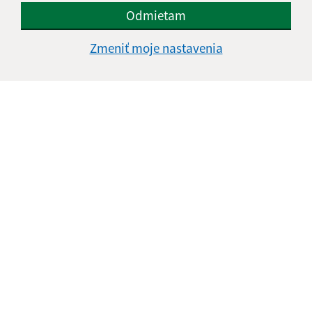
Odmietam
Zmeniť moje nastavenia
Oboznámil som sa so
spracúvaním osobných
údajov
Google reCaptcha Response
Odoslať správu
Úradné hodiny:
Deň
Čas doobeda
Čas poobede
Pondelok:
07:30 - 12:00
13:00 - 15:30
Utorok:
07:30 - 12:00
13:00 - 15:30
Streda:
07:30 - 12:00
13:00 - 15:30