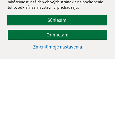
návštevnosti našich webových stránok a na pochopenie
toho, odkiaľ naši návštevníci prichádzajú.
E-mailová adresa (povinné)
Súhlasím
Odmietam
Text vašej správy (povinné)
Zmeniť moje nastavenia
Oboznámil som sa so
spracúvaním osobných
údajov
Google reCaptcha Response
Odoslať správu