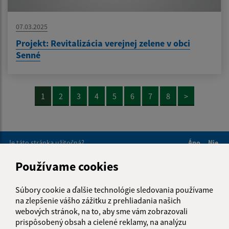
07.03.2025
Projekt: Revitalizácia verejnej zelene v obci
Senné
1
2
3
4
5
6
7
8
>
Je táto stránka užitočná?
Áno
Nie
Boli tieto 
Boli 
Používame cookies
Našli ste na stránke chybu?
Napíšte nám
Súbory cookie a ďalšie technológie sledovania používame
Napíšte nám:
na zlepšenie vášho zážitku z prehliadania našich
webových stránok, na to, aby sme vám zobrazovali
Meno (povinné)
prispôsobený obsah a cielené reklamy, na analýzu