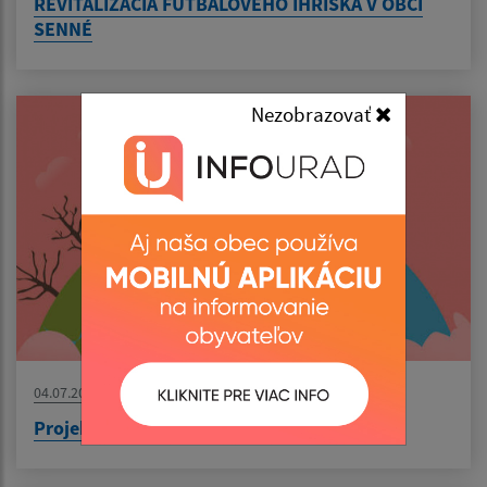
REVITALIZÁCIA FUTBALOVÉHO IHRISKA V OBCI
SENNÉ
Nezobrazovať
04.07.2026
Projekt: Výsadba zelene v obci Senné