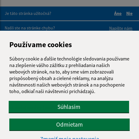
Je táto stránka užitočná?
Áno
Nie
Boli tieto 
Boli 
Našli ste na stránke chybu?
Napíšte nám
Používame cookies
Napíšte nám:
Meno (povinné)
Súbory cookie a ďalšie technológie sledovania používame
na zlepšenie vášho zážitku z prehliadania našich
webových stránok, na to, aby sme vám zobrazovali
prispôsobený obsah a cielené reklamy, na analýzu
E-mailová adresa (povinné)
návštevnosti našich webových stránok a na pochopenie
toho, odkiaľ naši návštevníci prichádzajú.
Súhlasím
Text vašej správy (povinné)
Odmietam
Zmeniť moje nastavenia