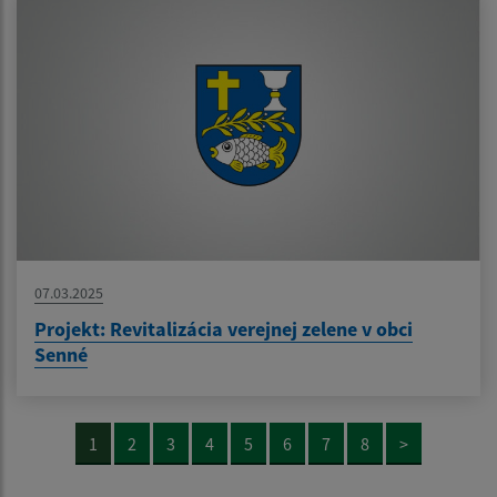
07.03.2025
Projekt: Revitalizácia verejnej zelene v obci
Senné
1
2
3
4
5
6
7
8
>