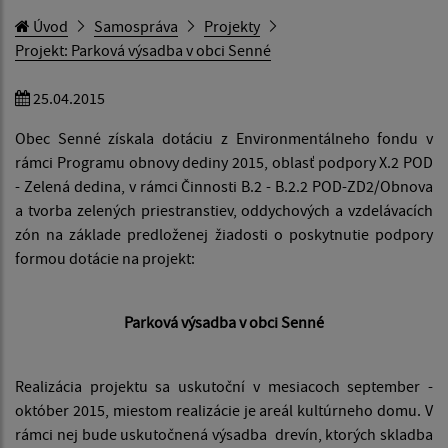
Úvod
Samospráva
Projekty
Projekt: Parková výsadba v obci Senné
25.04.2015
Obec Senné získala dotáciu z Environmentálneho fondu v
rámci Programu obnovy dediny 2015, oblasť podpory X.2 POD
- Zelená dedina, v rámci Činnosti B.2 - B.2.2 POD-ZD2/Obnova
a tvorba zelených priestranstiev, oddychových a vzdelávacích
zón na základe predloženej žiadosti o poskytnutie podpory
formou dotácie na projekt:
Parková výsadba v obci Senné
Realizácia projektu sa uskutoční v mesiacoch september -
október 2015, miestom realizácie je areál kultúrneho domu. V
rámci nej bude uskutočnená výsadba drevín, ktorých skladba