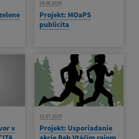
24.06.2026
zelene
Projekt: MOaPS
publicita
15.07.2025
vor v
Projekt: Usporiadanie
CITA
akcie Beh Vtáčím rajom