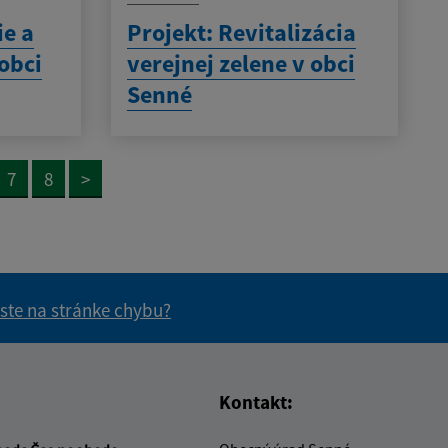
ie a
Projekt: Revitalizácia
obci
verejnej zelene v obci
Senné
7
8
>
 ste na stránke chybu?
vás užitočné?
e pre vás užitočné?
Kontakt: