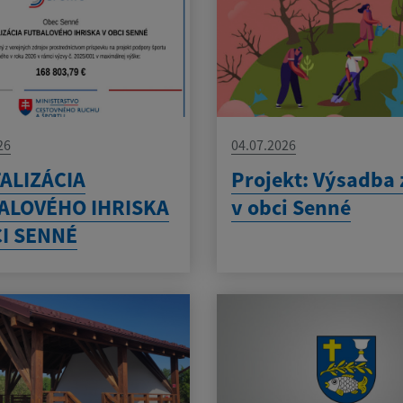
26
04.07.2026
ALIZÁCIA
Projekt: Výsadba 
ALOVÉHO IHRISKA
v obci Senné
CI SENNÉ