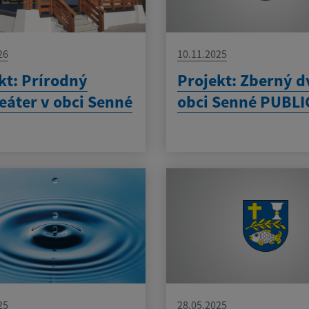
26
10.11.2025
kt: Prírodný
Projekt: Zberný d
eáter v obci Senné
obci Senné PUBLI
25
28.05.2025