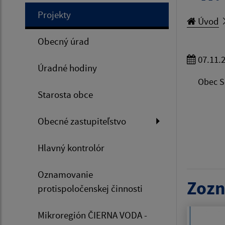
Projekty
Úvod
Obecný úrad
07.11.
Úradné hodiny
Obec Se
Starosta obce
Obecné zastupiteľstvo
Hlavný kontrolór
Oznamovanie
Zozn
protispoločenskej činnosti
Mikroregión ČIERNA VODA -