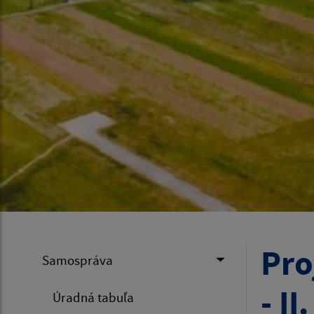
Pro
Samospráva
- II
Úradná tabuľa