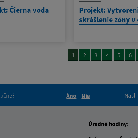
kt: Čierna voda
Projekt: Vytvoren
skrášlenie zóny v 
1
2
3
4
5
6
itočné?
Našli
Áno
Nie
Boli tieto informácie pre 
Boli tieto informáci
Úradné hodiny: