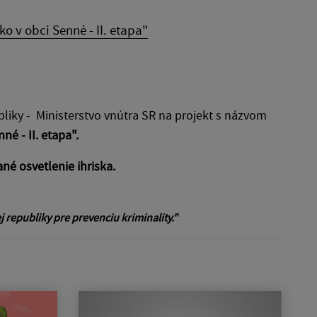
ko v obci Senné - II. etapa"
liky - Ministerstvo vnútra SR na projekt s názvom
né - II. etapa".
né osvetlenie ihriska.
republiky pre prevenciu kriminality."