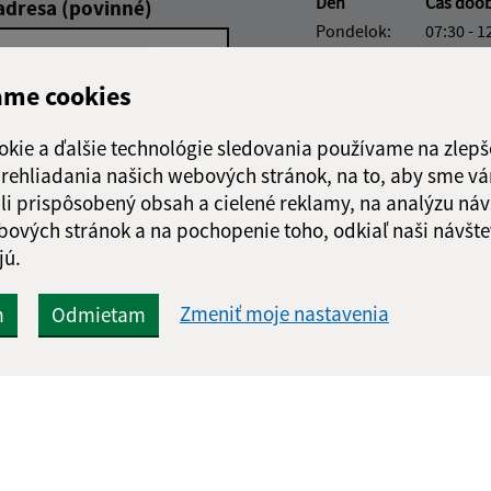
Deň
Čas doo
adresa (povinné)
Pondelok:
07:30 - 1
Utorok:
07:30 - 1
Streda:
07:30 - 1
ame cookies
Štvrtok:
07:30 - 1
Piatok:
07:30 - 1
okie a ďalšie technológie sledovania používame na zlepš
 prehliadania našich webových stránok, na to, aby sme v
Obedňajšia prestáv
li prispôsobený obsah a cielené reklamy, na analýzu náv
bových stránok a na pochopenie toho, odkiaľ naši návšte
jú.
Google reCaptcha Response
Zmeniť moje nastavenia
m
Odmietam
Odoslať
ch
správu