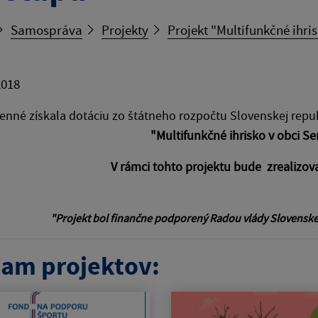
Samospráva
Projekty
Projekt "Multifunkčné ihris
2018
nné získala dotáciu zo štátneho rozpočtu Slovenskej repub
"M
ultifunkčné ihrisko v obci Sen
V rámci tohto projektu bude zrealizova
"Projekt bol finančne podporený Radou vlády Slovenskej 
am projektov: