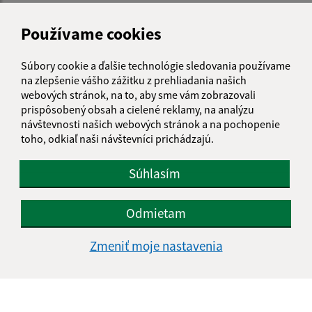
Používame cookies
Je táto stránka užitočná?
Áno
Nie
Boli tieto 
Boli 
Súbory cookie a ďalšie technológie sledovania používame
Našli ste na stránke chybu?
Napíšte nám
na zlepšenie vášho zážitku z prehliadania našich
webových stránok, na to, aby sme vám zobrazovali
Napíšte nám:
prispôsobený obsah a cielené reklamy, na analýzu
návštevnosti našich webových stránok a na pochopenie
Meno (povinné)
toho, odkiaľ naši návštevníci prichádzajú.
Súhlasím
E-mailová adresa (povinné)
Odmietam
Zmeniť moje nastavenia
Text vašej správy (povinné)