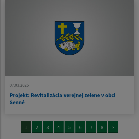
07.03.2025
Projekt: Revitalizácia verejnej zelene v obci
Senné
1
2
3
4
5
6
7
8
>