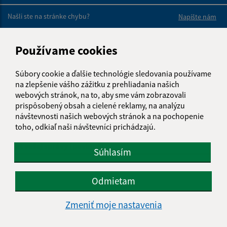
Boli tieto 
Boli 
Našli ste na stránke chybu?
Napíšte nám
Napíšte nám:
Používame cookies
Meno (povinné)
Súbory cookie a ďalšie technológie sledovania používame
na zlepšenie vášho zážitku z prehliadania našich
webových stránok, na to, aby sme vám zobrazovali
E-mailová adresa (povinné)
prispôsobený obsah a cielené reklamy, na analýzu
návštevnosti našich webových stránok a na pochopenie
toho, odkiaľ naši návštevníci prichádzajú.
Text vašej správy (povinné)
Súhlasím
Odmietam
Zmeniť moje nastavenia