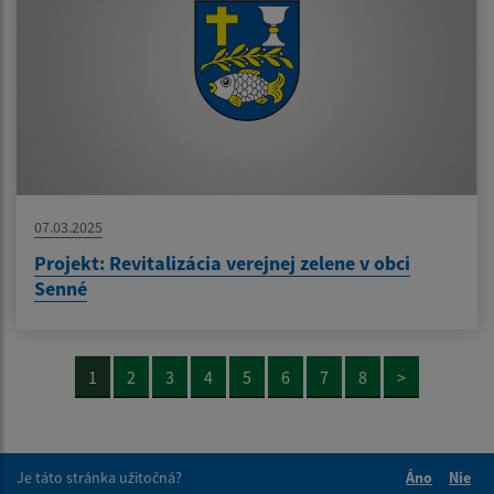
07.03.2025
Projekt: Revitalizácia verejnej zelene v obci
Senné
1
2
3
4
5
6
7
8
>
Je táto stránka užitočná?
Áno
Nie