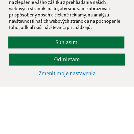
E-mailová adresa (povinné)
na zlepšenie vášho zážitku z prehliadania našich
webových stránok, na to, aby sme vám zobrazovali
prispôsobený obsah a cielené reklamy, na analýzu
návštevnosti našich webových stránok a na pochopenie
Text vašej správy (povinné)
toho, odkiaľ naši návštevníci prichádzajú.
Súhlasím
Odmietam
Zmeniť moje nastavenia
Oboznámil som sa so
spracúvaním osobných
údajov
Google reCaptcha Response
Odoslať správu
Úradné hodiny: