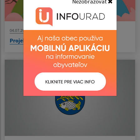
Nezobrazovať
04.07.2026
Projekt: Výsadba zelene v obci Senné