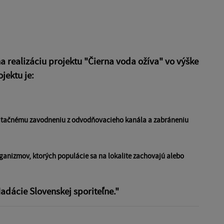
a realizáciu projektu "Čierna voda ožíva" vo výške
jektu je:
itačnému zavodneniu z odvodňovacieho kanála a zabráneniu
anizmov, ktorých populácie sa na lokalite zachovajú alebo
adácie Slovenskej sporiteľne."