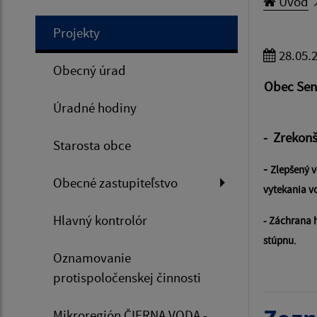
Úvod
Projekty
28.05.
Obecný úrad
Obec Senn
Úradné hodiny
- Zrekonš
Starosta obce
-
Z
lepšený v
Obecné zastupiteľstvo
vytekania 
Hlavný kontrolór
- Záchrana 
stúpnu.
Oznamovanie
protispoločenskej činnosti
Mikroregión ČIERNA VODA -