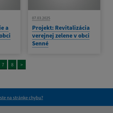
07.03.2025
ie a
Projekt: Revitalizácia
obci
verejnej zelene v obci
Senné
7
8
>
 ste na stránke chybu?
vás užitočné?
e pre vás užitočné?