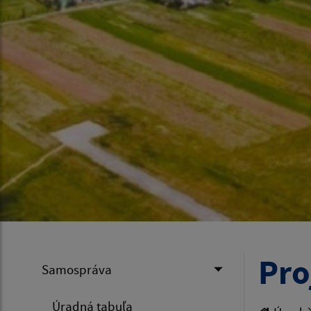
Pro
Samospráva
Úradná tabuľa