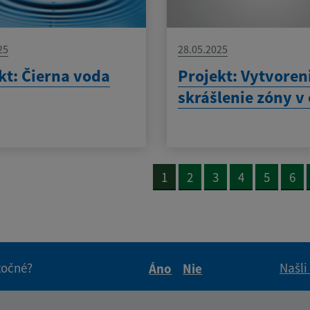
25
28.05.2025
kt: Čierna voda
Projekt: Vytvoren
skrášlenie zóny v 
1
2
3
4
5
6
itočné?
Našli
Áno
Nie
Boli tieto informácie pre 
Boli tieto informáci