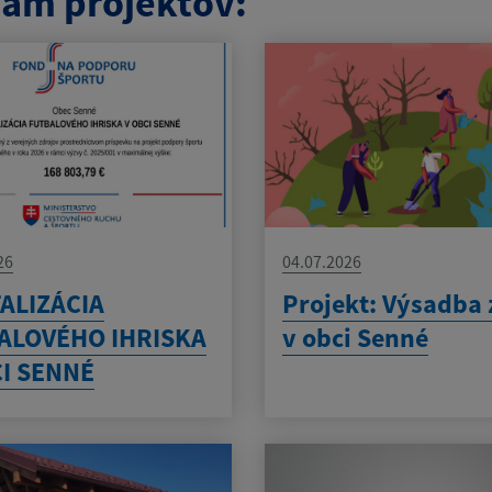
am projektov:
26
04.07.2026
ALIZÁCIA
Projekt: Výsadba 
ALOVÉHO IHRISKA
v obci Senné
CI SENNÉ