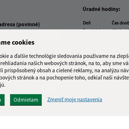
Úradné hodiny:
Deň
Čas doo
adresa (povinné)
Pondelok:
07:30 - 1
Utorok:
07:30 - 1
ame cookies
Streda:
07:30 - 1
Štvrtok:
07:30 - 1
okie a ďalšie technológie sledovania používame na zlepš
Piatok:
07:30 - 1
 prehliadania našich webových stránok, na to, aby sme v
li prispôsobený obsah a cielené reklamy, na analýzu náv
Obedňajšia prestáv
bových stránok a na pochopenie toho, odkiaľ naši návšte
jú.
Zmeniť moje nastavenia
m
Odmietam
Google reCaptcha Response
Odoslať
ch
správu