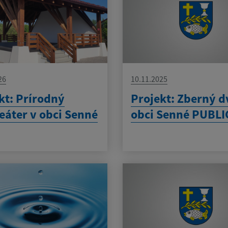
26
10.11.2025
kt: Prírodný
Projekt: Zberný d
eáter v obci Senné
obci Senné PUBLI