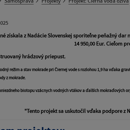
Samospráva
Projekty
Projekt: Čierna voda ožíva
2025
é získala z Nadácie Slovenskej sporiteľne peňažný dar n
14 950,00 Eur. Cieľom pro
truovaný hrádzový priepust.
odný režim a stav mokrade pri Čiernej vode s rozlohou 1,9
ha vďaka
grav
vody
z mokrade.
hniezdneho biotopu vzácnych vodných vtákov a ďalších
mokraďových org
"Tento projekt sa uskutočil vďaka podpore z N