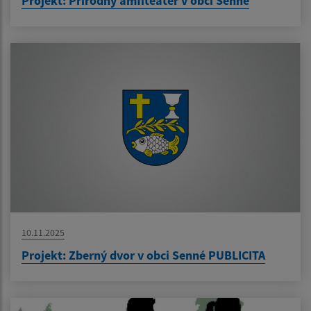
Projekt: Prírodný amfiteáter v obci Senné
10.11.2025
Projekt: Zberný dvor v obci Senné PUBLICITA