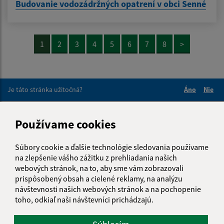
Budovanie vodozádržných opatrení v obci Senné
1
2
3
4
5
6
7
8
>
Je táto stránka užitočná?
Áno
Nie
Boli tieto 
Boli 
Našli ste na stránke chybu?
Napíšte nám
Používame cookies
Napíšte nám:
Súbory cookie a ďalšie technológie sledovania používame
na zlepšenie vášho zážitku z prehliadania našich
Meno (povinné)
webových stránok, na to, aby sme vám zobrazovali
prispôsobený obsah a cielené reklamy, na analýzu
návštevnosti našich webových stránok a na pochopenie
toho, odkiaľ naši návštevníci prichádzajú.
E-mailová adresa (povinné)