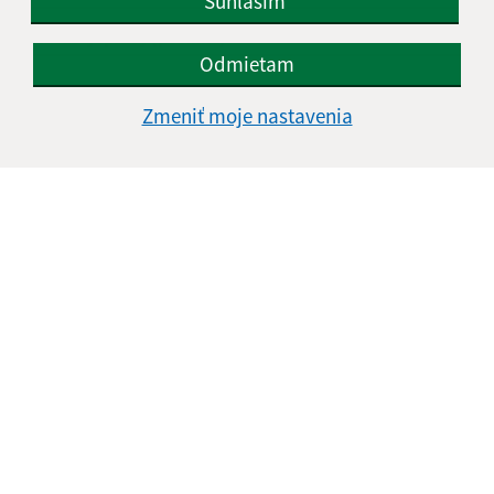
Súhlasím
Text vašej správy (povinné)
Odmietam
Zmeniť moje nastavenia
Oboznámil som sa so
spracúvaním osobných
údajov
Google reCaptcha Response
Odoslať správu
Úradné hodiny:
Deň
Čas doobeda
Čas poobede
Pondelok:
07:30 - 12:00
13:00 - 15:30