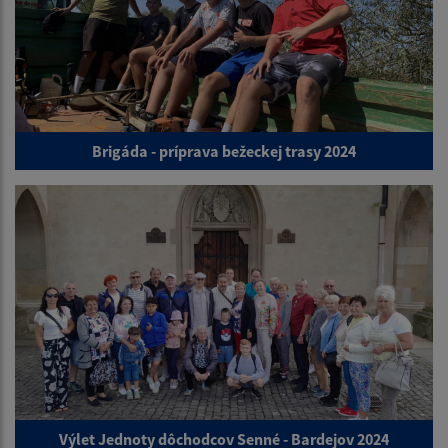
Brigáda - príprava bežeckej trasy 2024
Výlet Jednoty dôchodcov Senné - Bardejov 2024