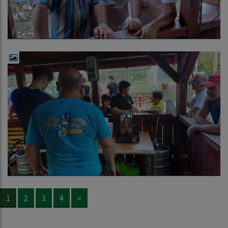
1
2
3
4
>