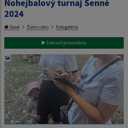
Nohejbalový turnaj Senné
2024
Úvod
Život v obci
Fotogaléria
Zobraziť prezentáciu