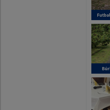
Futba
Búr