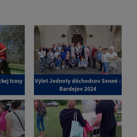
kej trasy
Výlet Jednoty dôchodcov Senné -
Bardejov 2024