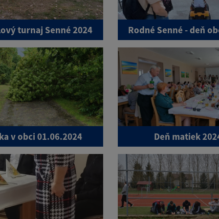
lový turnaj Senné 2024
Rodné Senné - deň ob
ka v obci 01.06.2024
Deň matiek 202