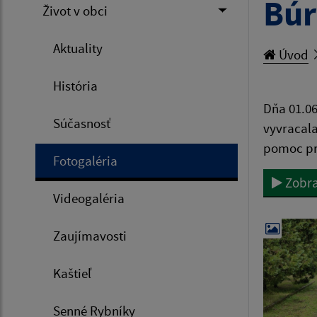
Búr
Život v obci
Aktuality
Úvod
História
Dňa 01.06
Súčasnosť
vyvracala
pomoc pr
Fotogaléria
Zobra
Videogaléria
Zaujímavosti
Kaštieľ
Senné Rybníky