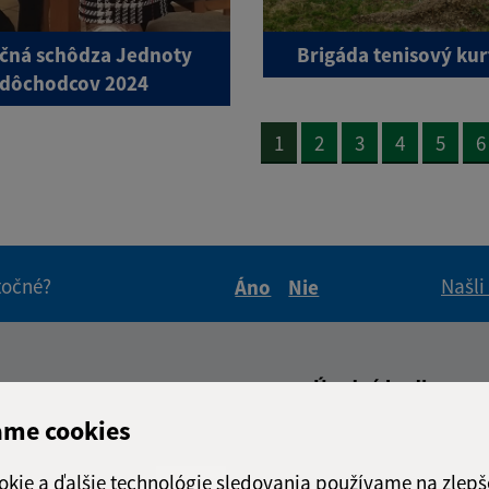
čná schôdza Jednoty
Brigáda tenisový kur
dôchodcov 2024
1
2
3
4
5
6
itočné?
Našli
Áno
Nie
Boli tieto informácie pre 
Boli tieto informáci
Úradné hodiny:
ame cookies
Deň
Čas doo
adresa (povinné)
Pondelok:
07:30 - 1
okie a ďalšie technológie sledovania používame na zlepš