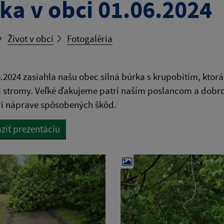
ka v obci 01.06.2024
Život v obci
Fotogaléria
.2024 zasiahla našu obec silná búrka s krupobitím, ktorá
 stromy. Veľké ďakujeme patrí naším poslancom a dobro
i náprave spôsobených škôd.
ziť prezentáciu