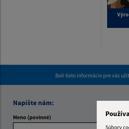
Výro
Boli tieto informácie pre vás už
Napíšte nám:
Použív
Meno (povinné)
E-mailová 
Súbory co