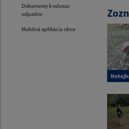
Dokumenty k odvozu
Zozn
odpadov
Mobilná aplikácia obce
Nohejba