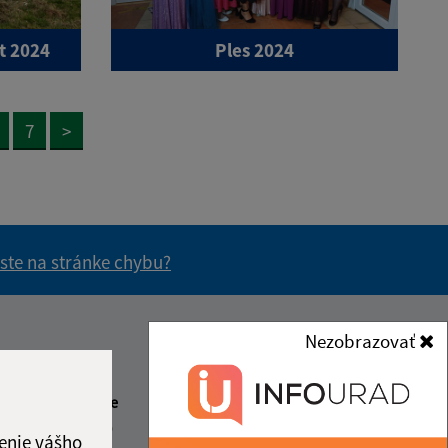
t 2024
Ples 2024
7
>
 ste na stránke chybu?
vás užitočné?
e pre vás užitočné?
Nezobrazovať
Kontakt:
Obecný úrad Senné
beda
Čas poobede
Senné 230
2:00
13:00 - 15:30
enie vášho