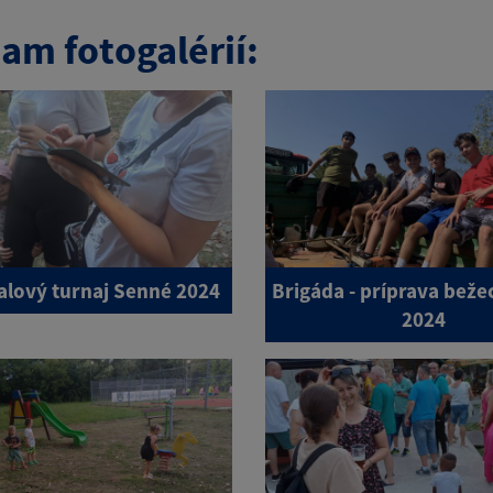
am fotogalérií:
lový turnaj Senné 2024
Brigáda - príprava bežec
2024