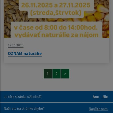
19.11.2025
OZNAM naturálie
1
2
>
Je táto stránka užitočná?
Áno
Nie
Boli tieto 
Boli 
Našli ste na stránke chybu?
Napíšte nám