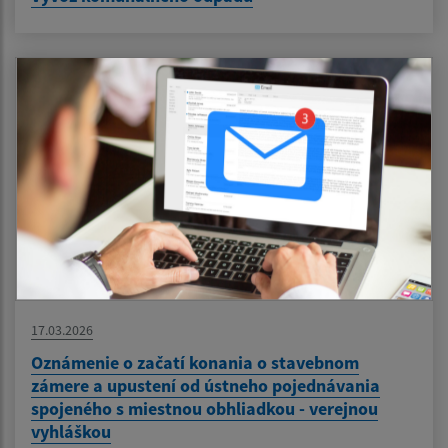
17.03.2026
Oznámenie o začatí konania o stavebnom
zámere a upustení od ústneho pojednávania
spojeného s miestnou obhliadkou - verejnou
vyhláškou