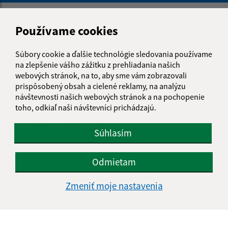
Napíšte nám:
Používame cookies
Meno (povinné)
Súbory cookie a ďalšie technológie sledovania používame
na zlepšenie vášho zážitku z prehliadania našich
webových stránok, na to, aby sme vám zobrazovali
E-mailová adresa (povinné)
prispôsobený obsah a cielené reklamy, na analýzu
návštevnosti našich webových stránok a na pochopenie
toho, odkiaľ naši návštevníci prichádzajú.
Text vašej správy (povinné)
Súhlasím
Odmietam
Zmeniť moje nastavenia
Oboznámil som sa so
spracúvaním osobných
údajov