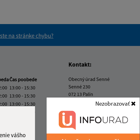
 ste na stránke chybu?
vás užitočné?
e pre vás užitočné?
Kontakt:
Obecný úrad Senné
beda
Čas poobede
Senné 230
2:00
13:00 - 15:30
072 13 Palín
2:00
13:00 - 15:30
Nezobrazovať
2:00
13:00 - 15:30
info@obecsenne.sk
2:00
13:00 - 15:30
+421 12 345 67 89
2:00
IČO: 00325767
ka:
12:00 - 13:00
enie vášho