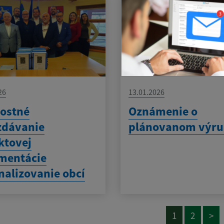
26
13.01.2026
ostné
Oznámenie o
zdávanie
plánovanom výru
ktovej
mentácie
alizovanie obcí
1
2
>