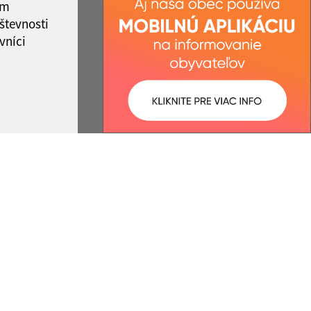
ám
števnosti
vníci