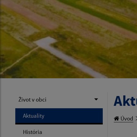
Akt
Život v obci
Aktuality
Úvod
História