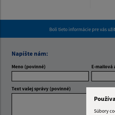
Boli tieto informácie pre vás už
Napíšte nám:
Meno (povinné)
E-mailová 
Text vašej správy (povinné)
Použív
Súbory co