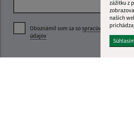
zážitku z
zobrazova
našich we
prichádza
Oboznámil som sa so
spracúvaním osobný
údajov
Súhlasí