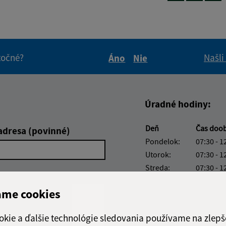
itočné?
Našli
Áno
Nie
Boli tieto informácie pre 
Boli tieto informáci
Úradné hodiny:
Deň
Čas doo
adresa (povinné)
Pondelok:
07:30 - 1
Utorok:
07:30 - 1
Streda:
07:30 - 1
Štvrtok:
07:30 - 1
ame cookies
Piatok:
07:30 - 1
Obedňajšia prestáv
okie a ďalšie technológie sledovania používame na zlepš