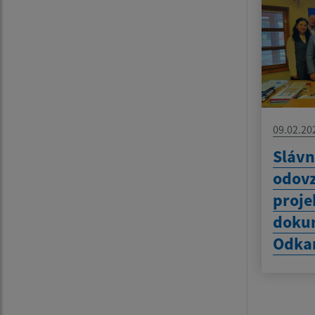
09.02.20
Slávn
odov
proje
doku
Odkan