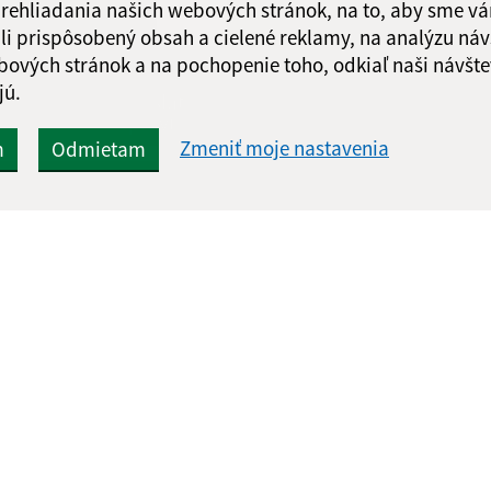
 prehliadania našich webových stránok, na to, aby sme v
li prispôsobený obsah a cielené reklamy, na analýzu náv
bových stránok a na pochopenie toho, odkiaľ naši návšte
jú.
Google reCaptcha Response
Odoslať
ch
správu
Zmeniť moje nastavenia
m
Odmietam