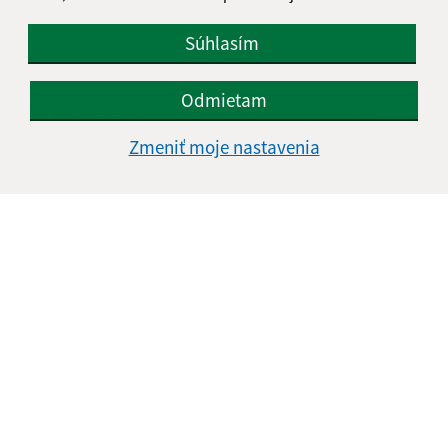
Súhlasím
Odmietam
Oboznámil som sa so
spracúvaním osobných
údajov
Zmeniť moje nastavenia
Google reCaptcha Response
Odoslať správu
Úradné hodiny:
Deň
Čas doobeda
Čas poobede
Pondelok:
07:30 - 12:00
13:00 - 15:30
Utorok:
07:30 - 12:00
13:00 - 15:30
Streda:
07:30 - 12:00
13:00 - 15:30
Štvrtok:
07:30 - 12:00
13:00 - 15:30