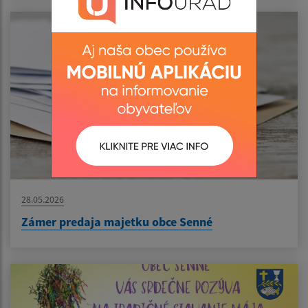
28.05.2026
Zámer predaja majetku obce Senné