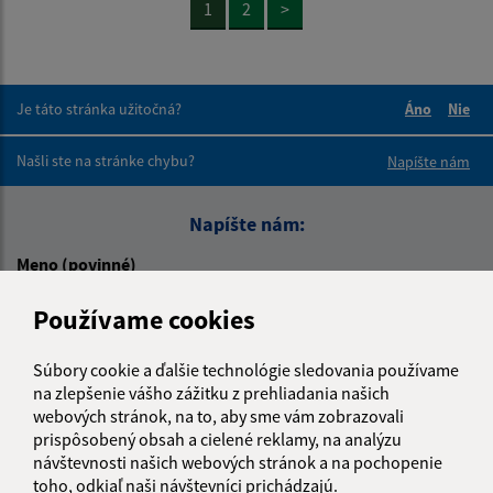
1
2
>
Je táto stránka užitočná?
Áno
Nie
Boli tieto 
Boli 
Našli ste na stránke chybu?
Napíšte nám
Napíšte nám:
Meno (povinné)
Používame cookies
E-mailová adresa (povinné)
Súbory cookie a ďalšie technológie sledovania používame
na zlepšenie vášho zážitku z prehliadania našich
webových stránok, na to, aby sme vám zobrazovali
prispôsobený obsah a cielené reklamy, na analýzu
Text vašej správy (povinné)
návštevnosti našich webových stránok a na pochopenie
toho, odkiaľ naši návštevníci prichádzajú.