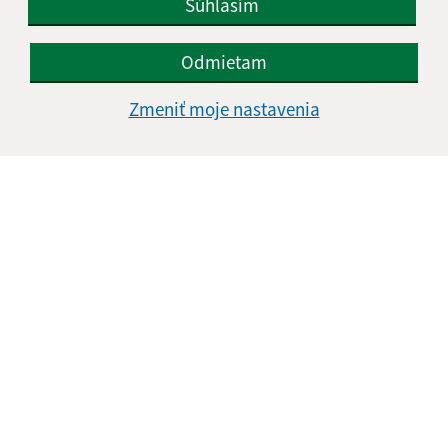
Súhlasím
Odmietam
Oboznámil som sa so
spracúvaním osobných
údajov
Zmeniť moje nastavenia
Google reCaptcha Response
Odoslať správu
Úradné hodiny:
Deň
Čas doobeda
Čas poobede
Pondelok:
07:30 - 12:00
13:00 - 15:30
Utorok:
07:30 - 12:00
13:00 - 15:30
Streda:
07:30 - 12:00
13:00 - 15:30
Štvrtok:
07:30 - 12:00
13:00 - 15:30
Piatok:
07:30 - 12:00
Obedňajšia prestávka:
12:00 - 13:00