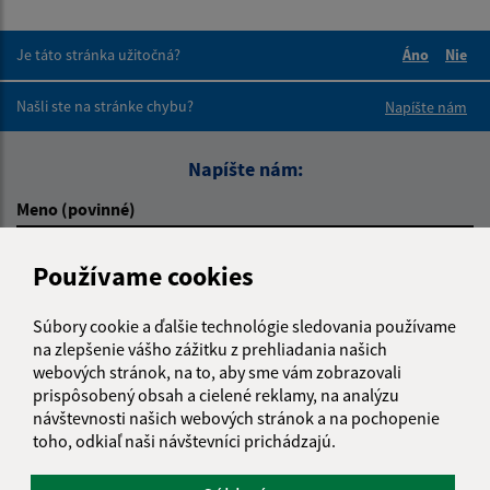
Je táto stránka užitočná?
Áno
Nie
Boli tieto 
Boli 
Našli ste na stránke chybu?
Napíšte nám
Napíšte nám:
Meno (povinné)
Používame cookies
E-mailová adresa (povinné)
Súbory cookie a ďalšie technológie sledovania používame
na zlepšenie vášho zážitku z prehliadania našich
webových stránok, na to, aby sme vám zobrazovali
Text vašej správy (povinné)
prispôsobený obsah a cielené reklamy, na analýzu
návštevnosti našich webových stránok a na pochopenie
toho, odkiaľ naši návštevníci prichádzajú.