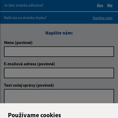
Je táto stránka užitočná?
Áno
Nie
Boli tieto 
Boli 
Našli ste na stránke chybu?
Napíšte nám
Napíšte nám:
Meno (povinné)
E-mailová adresa (povinné)
Text vašej správy (povinné)
Používame cookies