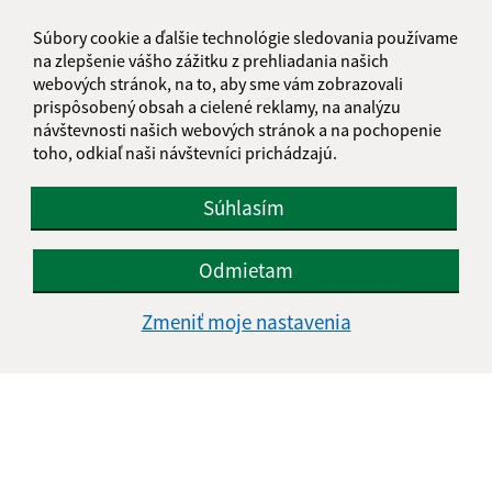
Súbory cookie a ďalšie technológie sledovania používame
Oboznámil som sa so
spracúvaním osobných
na zlepšenie vášho zážitku z prehliadania našich
údajov
webových stránok, na to, aby sme vám zobrazovali
prispôsobený obsah a cielené reklamy, na analýzu
Google reCaptcha Response
Odoslať správu
návštevnosti našich webových stránok a na pochopenie
toho, odkiaľ naši návštevníci prichádzajú.
Súhlasím
Úradné hodiny:
Odmietam
Deň
Čas doobeda
Čas poobede
Pondelok:
07:30 - 12:00
13:00 - 15:30
Zmeniť moje nastavenia
Utorok:
07:30 - 12:00
13:00 - 15:30
Streda:
07:30 - 12:00
13:00 - 15:30
Štvrtok:
07:30 - 12:00
13:00 - 15:30
Piatok:
07:30 - 12:00
Obedňajšia prestávka:
12:00 - 13:00