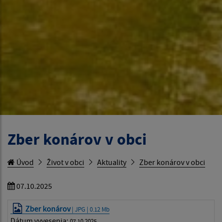
Zber konárov v obci
Úvod
Život v obci
Aktuality
Zber konárov v obci
07.10.2025
Zber konárov
| JPG | 0.12 Mb
Dátum vyvesenia:
07.10.2025