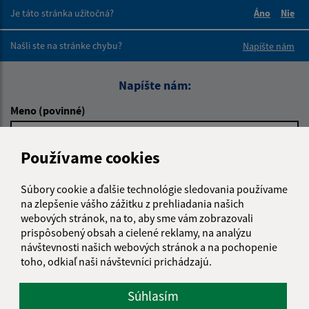
Je táto stránka užitočná?
Áno
Nie
Boli tieto 
Boli 
Našli ste na stránke chybu?
Napíšte nám
Napíšte nám:
Meno (povinné)
Používame cookies
E-mailová adresa (povinné)
Súbory cookie a ďalšie technológie sledovania používame
na zlepšenie vášho zážitku z prehliadania našich
webových stránok, na to, aby sme vám zobrazovali
Text vašej správy (povinné)
prispôsobený obsah a cielené reklamy, na analýzu
návštevnosti našich webových stránok a na pochopenie
toho, odkiaľ naši návštevníci prichádzajú.
Súhlasím