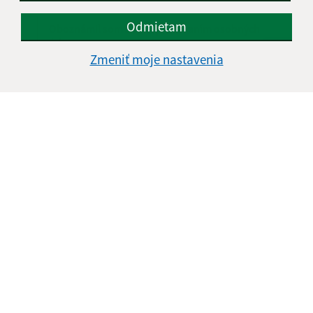
Odmietam
Oboznámil som sa so
spracúvaním osobných
údajov
Zmeniť moje nastavenia
Google reCaptcha Response
Odoslať správu
Úradné hodiny:
Deň
Čas doobeda
Čas poobede
Pondelok:
07:30 - 12:00
13:00 - 15:30
Utorok:
07:30 - 12:00
13:00 - 15:30
Streda:
07:30 - 12:00
13:00 - 15:30
Štvrtok:
07:30 - 12:00
13:00 - 15:30
Piatok:
07:30 - 12:00
Obedňajšia prestávka:
12:00 - 13:00