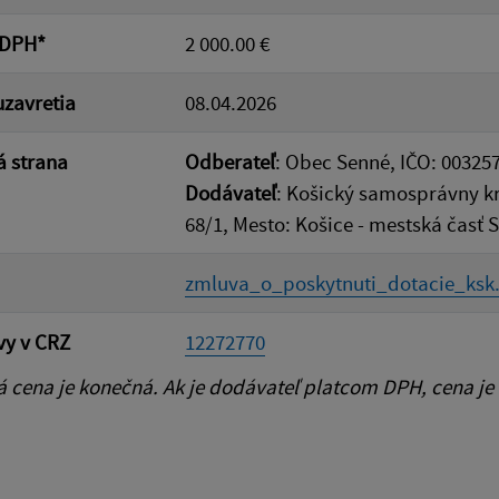
 DPH*
2 000.00 €
zavretia
08.04.2026
 strana
Odberateľ
: Obec Senné, IČO: 00325
Dodávateľ
: Košický samosprávny kr
68/1, Mesto: Košice - mestská časť 
zmluva_o_poskytnuti_dotacie_ksk
vy v CRZ
12272770
cena je konečná. Ak je dodávateľ platcom DPH, cena je