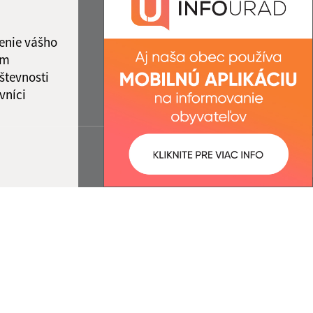
enie vášho
ám
števnosti
vníci