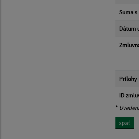
Suma s
Dátum u
Zmluvná
Prílohy
ID zmlu
*
Uvedená 
späť