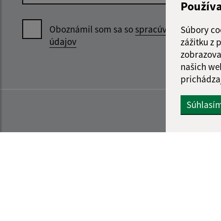
Použív
Oboznámil som sa so
spracúvaním osobný
Súbory co
údajov
zážitku z
zobrazova
našich we
prichádza
Súhlasí