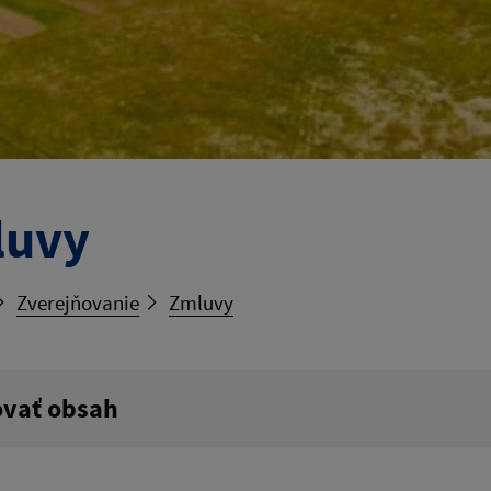
luvy
Zverejňovanie
Zmluvy
ovať obsah
ý výraz: