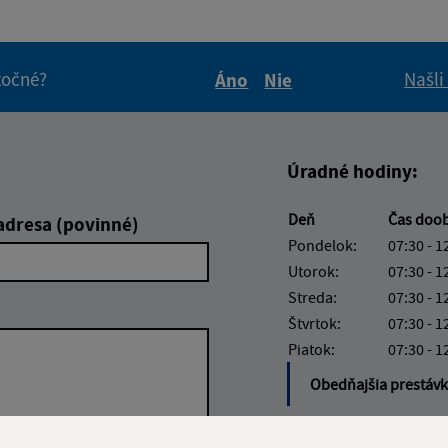
itočné?
Našli
Áno
Nie
Boli tieto informácie pre 
Boli tieto informáci
Úradné hodiny:
Deň
Čas doo
adresa (povinné)
Pondelok:
07:30 - 1
Utorok:
07:30 - 1
Streda:
07:30 - 1
Štvrtok:
07:30 - 1
Piatok:
07:30 - 1
Obedňajšia prestáv