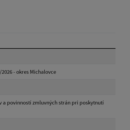
Dátum do:
Typ:
Reset
/2026 - okres Michalovce
a povinností zmluvných strán pri poskytnutí