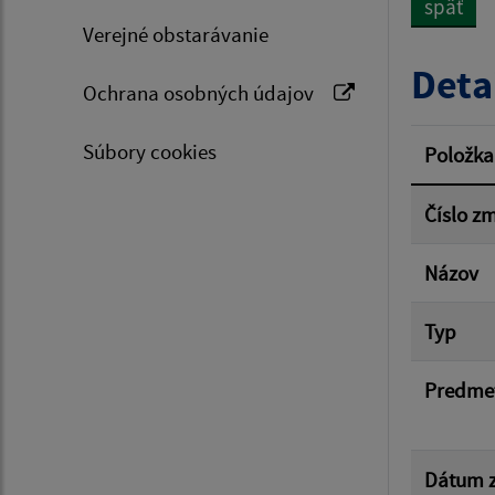
späť
Verejné obstarávanie
Typ dá
Deta
Ochrana osobných údajov
Suma 
Súbory cookies
Položka
Číslo z
Filtr
Názov
Typ
Predme
Dátum z