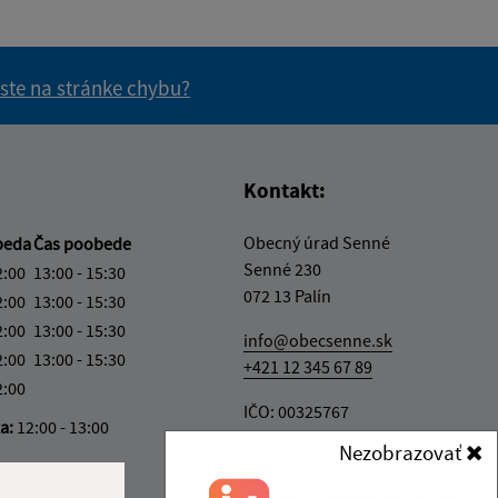
 ste na stránke chybu?
vás užitočné?
e pre vás užitočné?
Kontakt:
Obecný úrad Senné
beda
Čas poobede
Senné 230
2:00
13:00 - 15:30
072 13 Palín
2:00
13:00 - 15:30
2:00
13:00 - 15:30
info@obecsenne.sk
2:00
13:00 - 15:30
+421 12 345 67 89
2:00
IČO: 00325767
ka:
12:00 - 13:00
Nezobrazovať