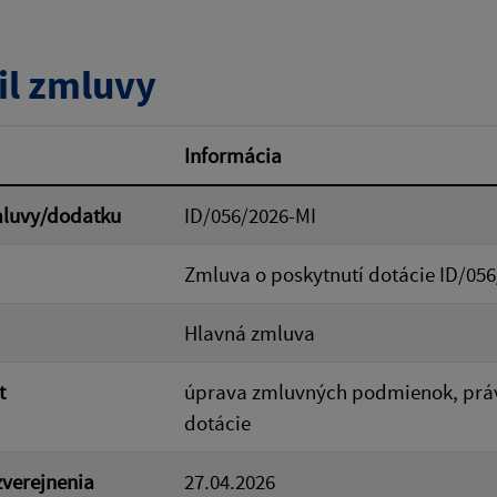
tumu:
Dátum od:
il zmluvy
od:
Suma do:
Informácia
mluvy/dodatku
ID/056/2026-MI
ovať
Zmluva o poskytnutí dotácie ID/056
Hlavná zmluva
t
úprava zmluvných podmienok, práv 
dotácie
verejnenia
27.04.2026