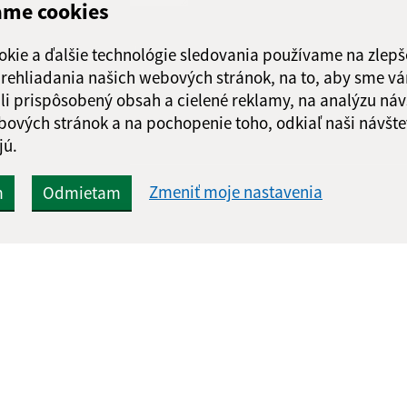
ame cookies
Google reCaptcha Response
Odoslať
ch
okie a ďalšie technológie sledovania používame na zlepš
správu
 prehliadania našich webových stránok, na to, aby sme v
li prispôsobený obsah a cielené reklamy, na analýzu náv
bových stránok a na pochopenie toho, odkiaľ naši návšte
jú.
Zmeniť moje nastavenia
m
Odmietam