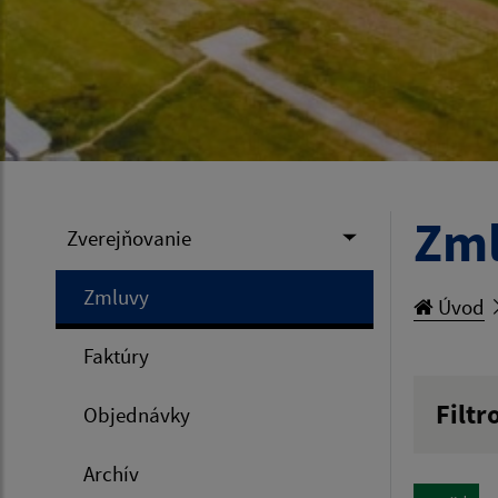
Zm
Zverejňovanie
Zmluvy
Úvod
Faktúry
Filtr
Objednávky
Hľadan
Archív