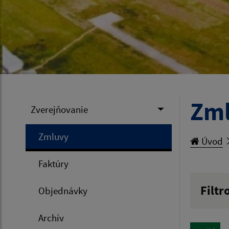
Zm
Zverejňovanie
Zmluvy
Úvod
Faktúry
Filtr
Objednávky
Hľadan
Archív