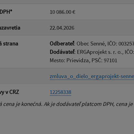
 DPH*
10 086.00 €
zavretia
22.04.2026
 strana
Odberateľ
: Obec Senné, IČO: 00325
Dodávateľ
: ERGAprojekt s. r. o., I
Mesto: Prievidza, PSČ: 97101
zmluva_o_dielo_ergaprojekt-senne
vy v CRZ
12258338
cena je konečná. Ak je dodávateľ platcom DPH, cena je