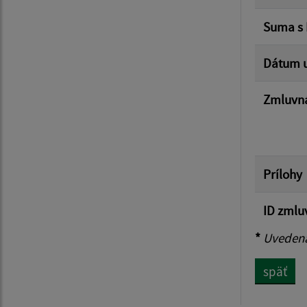
Suma s
Dátum u
Zmluvná
Prílohy
ID zmlu
*
Uvedená 
späť