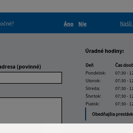
itočné?
Našli
Áno
Nie
Boli tieto informácie pre 
Boli tieto informáci
Úradné hodiny:
Deň
Čas doo
adresa (povinné)
Pondelok:
07:30 - 1
Utorok:
07:30 - 1
Streda:
07:30 - 1
Štvrtok:
07:30 - 1
Piatok:
07:30 - 1
Obedňajšia prestáv