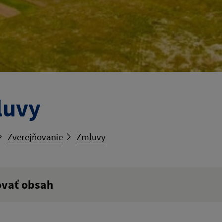
luvy
Zverejňovanie
Zmluvy
ovať obsah
ý výraz: