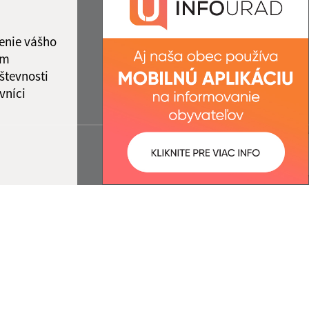
enie vášho
ám
števnosti
vníci