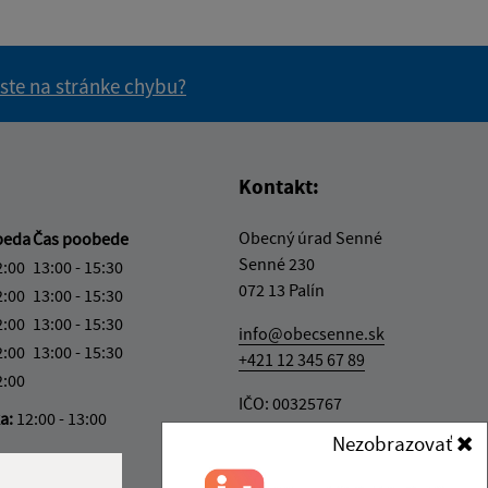
 ste na stránke chybu?
vás užitočné?
e pre vás užitočné?
Kontakt:
Obecný úrad Senné
beda
Čas poobede
Senné 230
2:00
13:00 - 15:30
072 13 Palín
2:00
13:00 - 15:30
2:00
13:00 - 15:30
info@obecsenne.sk
2:00
13:00 - 15:30
+421 12 345 67 89
2:00
IČO: 00325767
ka:
12:00 - 13:00
Nezobrazovať