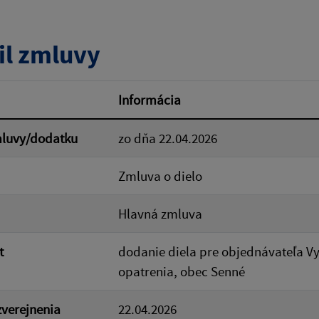
tumu:
Dátum od:
il zmluvy
od:
Suma do:
Informácia
mluvy/dodatku
zo dňa 22.04.2026
ovať
Zmluva o dielo
Hlavná zmluva
t
dodanie diela pre objednávateľa V
opatrenia, obec Senné
verejnenia
22.04.2026