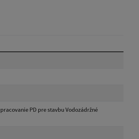
Dátum do:
Typ:
Reset
ypracovanie PD pre stavbu Vodozádržné