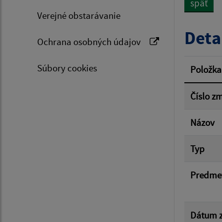
späť
Verejné obstarávanie
Typ dá
Deta
Ochrana osobných údajov
Suma 
Súbory cookies
Položka
Číslo z
Filtr
Názov
Typ
Predme
Dátum z