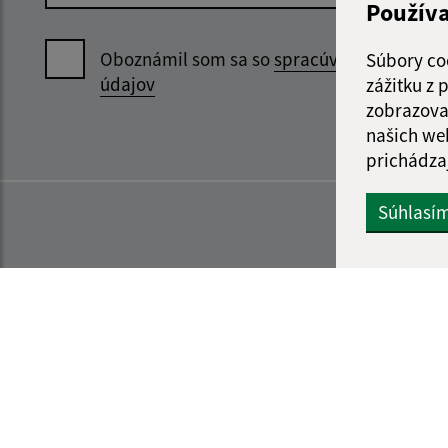
Použív
Oboznámil som sa so
spracúvaním osobný
Súbory co
údajov
zážitku z
zobrazova
našich we
prichádza
Súhlasí