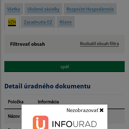
Všetko
Uložené zásielky
Rozpočet-Hospodárenie
VZN
Zasadnutia OZ
Rôzne
Filtrovať obsah
Rozbaliť obsah filtra
Názov:
späť
Popis:
Detail úradného dokumentu
Dátum zverejnenia od:
Položka
Informácia
Nezobrazovať
Dátum zverejnenia do:
Názov
VZN miestny poplatok 2/2025