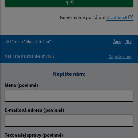
späť
Generované portálom
Uradne.sk
Je táto stránka užitočná?
Áno
Nie
Boli tieto 
Boli 
Našli ste na stránke chybu?
Napíšte nám
Napíšte nám:
Meno (povinné)
E-mailová adresa (povinné)
Text vašej správy (povinné)