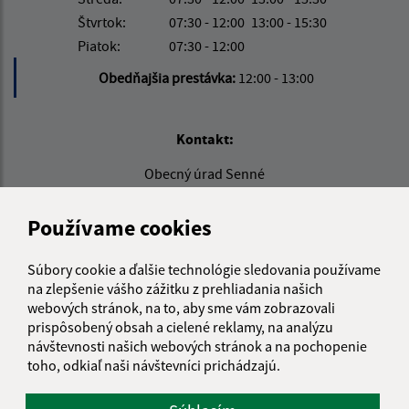
Štvrtok:
07:30 - 12:00
13:00 - 15:30
Piatok:
07:30 - 12:00
Obedňajšia prestávka:
12:00 - 13:00
Kontakt:
Obecný úrad Senné
Senné 230
072 13 Palín
Používame cookies
info@obecsenne.sk
Súbory cookie a ďalšie technológie sledovania používame
+421 12 345 67 89
na zlepšenie vášho zážitku z prehliadania našich
webových stránok, na to, aby sme vám zobrazovali
IČO: 00325767
prispôsobený obsah a cielené reklamy, na analýzu
návštevnosti našich webových stránok a na pochopenie
toho, odkiaľ naši návštevníci prichádzajú.