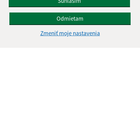
Súhlasím
Odmietam
Zmeniť moje nastavenia
Informácie o stránke:
Vyhlásenie o prístupnosti
Autorské práva
Ochrana osobných údajov
Navigácia:
Vytlačiť aktuálnu stránku